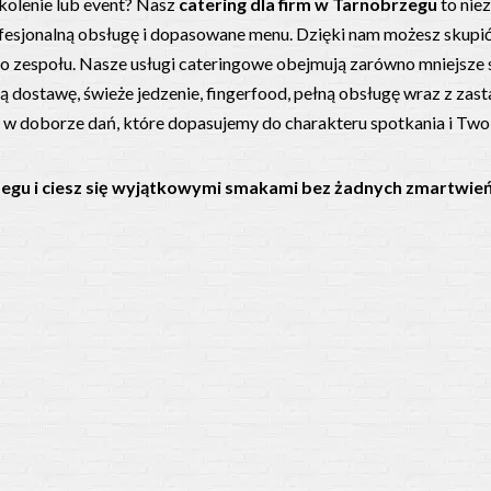
kolenie lub event? Nasz
catering dla firm w Tarnobrzegu
to nie
esjonalną obsługę i dopasowane menu. Dzięki nam możesz skupić 
 zespołu. Nasze usługi cateringowe obejmują zarówno mniejsze s
dostawę, świeże jedzenie, fingerfood, pełną obsługę wraz z zas
 w doborze dań, które dopasujemy do charakteru spotkania i Two
egu i ciesz się wyjątkowymi smakami bez żadnych zmartwie
Elizy Orzeszkowej 1A, 39-400 Tarnobrzeg
Obserw