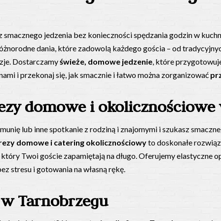
sz smacznego jedzenia bez konieczności spędzania godzin w kuch
różnorodne dania, które zadowolą każdego gościa – od tradycyjny
azje. Dostarczamy
świeże, domowe jedzenie
, które przygotowuj
 nami i przekonaj się, jak smacznie i łatwo można zorganizować
pr
rezy domowe i okolicznościowe
 komunię lub inne spotkanie z rodziną i znajomymi i szukasz smac
prezy domowe i catering okolicznościowy
to doskonałe rozwiąz
 który Twoi goście zapamiętają na długo. Oferujemy elastyczne o
ez stresu i gotowania na własną rękę.
m w Tarnobrzegu