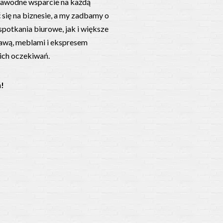
zawodne wsparcie na każdą
się na biznesie, a my zadbamy o
potkania biurowe, jak i większe
tawą, meblami i ekspresem
ich oczekiwań.
ń!
uj nas na: