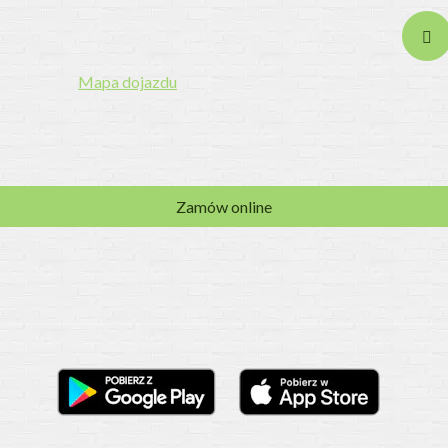
Telefon:
158141414
E-mail:
barjedruskuchniadomowa@gmail.com
Mapa dojazdu
Zamów online