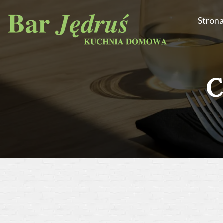
Stron
C