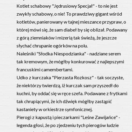
Kotlet schabowy "Jędrusiowy Specjał" - to nie jest
zwykły schabowy, o nie! To prawdziwy gigant wśród
kotletów, panierowany w tajnej mieszance przypraw, o
której mówi się, że sam diabeł by się oblizał. Podawany
z górą ziemniaków i mizerią tak świeżą, że jeszcze
słychać chrupanie ogórków na polu.
Naleśniki "Słodka Niespodzianka" - nadziane serem
tak kremowym, że mógłby konkurować z najlepszymi
francuskimi camembertami.
Udko z kurczaka "Pierzasta Rozkosz" - tak soczyste,
że niektórzy twierdzą, iż kurczak sam przyszedł do
kuchni, by oddać się w ręce szefa. Podawane z frytkami
tak chrupiącymi, że ich dźwięk mógłby zastąpić
kastaniety w orkiestrze symfonicznej.
Pierogi z kapustą i pieczarkami "Leśne Zawijańce" -
legenda głosi, że po zjedzeniu tych pierogów ludzie