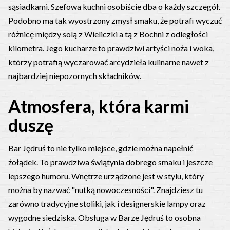
sąsiadkami.
Szefowa kuchni osobiście dba o każdy szczegół.
Podobno ma tak wyostrzony zmysł smaku, że potrafi wyczuć
różnicę między solą z Wieliczki a tą z Bochni z odległości
kilometra. Jego kucharze to prawdziwi artyści noża i woka,
którzy potrafią wyczarować arcydzieła kulinarne nawet z
najbardziej niepozornych składników.
Atmosfera, która karmi
duszę
Bar Jędruś to nie tylko miejsce, gdzie można napełnić
żołądek. To prawdziwa świątynia dobrego smaku i jeszcze
lepszego humoru. Wnętrze urządzone jest w stylu, który
można by nazwać "nutką nowoczesności". Znajdziesz tu
zarówno tradycyjne stoliki, jak i designerskie lampy oraz
wygodne siedziska.
Obsługa w Barze Jędruś to osobna