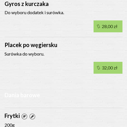
Gyros z kurczaka
Do wyboru dodatek i surówka.
28,00 zł
Placek po węgiersku
Surówka do wyboru.
32,00 zł
Dania barowe
Frytki
200g