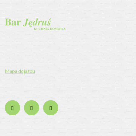
Elizy Orzeszkowej 1A, 39-400 Tarnobrzeg
Telefon:
158141414
E-mail:
barjedruskuchniadomowa@gmail.com
Mapa dojazdu
Obserwuj nas na: