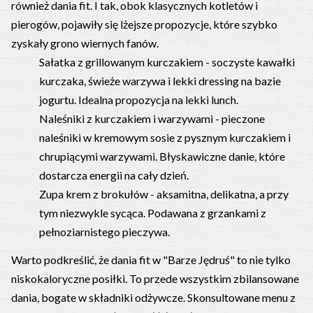
również dania fit. I tak, obok klasycznych kotletów i
pierogów, pojawiły się lżejsze propozycje, które szybko
zyskały grono wiernych fanów.
Sałatka z grillowanym kurczakiem - soczyste kawałki
kurczaka, świeże warzywa i lekki dressing na bazie
jogurtu. Idealna propozycja na lekki lunch.
Naleśniki z kurczakiem i warzywami - pieczone
naleśniki w kremowym sosie z pysznym kurczakiem i
chrupiącymi warzywami. Błyskawiczne danie, które
dostarcza energii na cały dzień.
Zupa krem z brokułów - aksamitna, delikatna, a przy
tym niezwykle sycąca. Podawana z grzankami z
pełnoziarnistego pieczywa.
Warto podkreślić, że dania fit w "Barze Jędruś" to nie tylko
niskokaloryczne posiłki. To przede wszystkim zbilansowane
dania, bogate w składniki odżywcze. Skonsultowane menu z