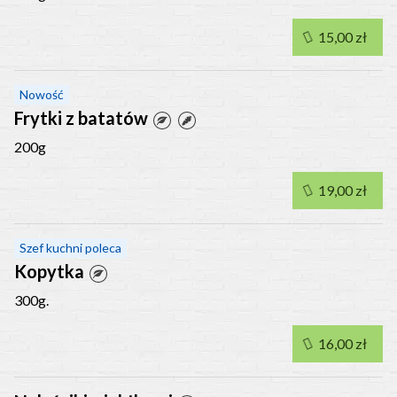
15,00 zł
Nowość
Frytki z batatów
200g
19,00 zł
Szef kuchni poleca
Kopytka
300g.
16,00 zł