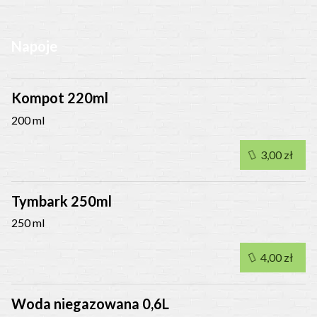
Napoje
Kompot 220ml
200 ml
3,00 zł
Tymbark 250ml
250 ml
4,00 zł
Woda niegazowana 0,6L