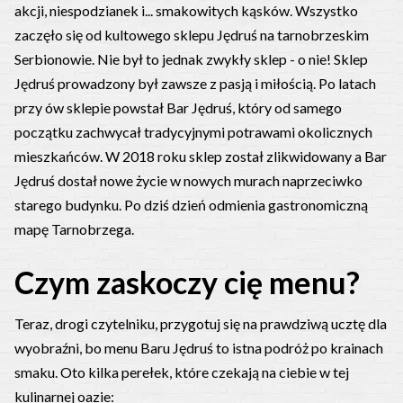
akcji, niespodzianek i... smakowitych kąsków. Wszystko
zaczęło się od kultowego sklepu Jędruś na tarnobrzeskim
Serbionowie. Nie był to jednak zwykły sklep - o nie! Sklep
Jędruś prowadzony był zawsze z pasją i miłością. Po latach
przy ów sklepie powstał Bar Jędruś, który od samego
początku zachwycał tradycyjnymi potrawami okolicznych
mieszkańców. W 2018 roku sklep został zlikwidowany a Bar
Jędruś dostał nowe życie w nowych murach naprzeciwko
starego budynku. Po dziś dzień odmienia gastronomiczną
mapę Tarnobrzega.
Czym zaskoczy cię menu?
Teraz, drogi czytelniku, przygotuj się na prawdziwą ucztę dla
wyobraźni, bo menu Baru Jędruś to istna podróż po krainach
smaku. Oto kilka perełek, które czekają na ciebie w tej
kulinarnej oazie: