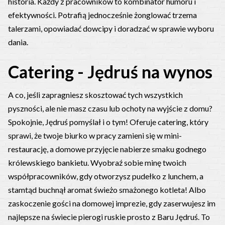
historia. Każdy z pracowników to kombinator humoru i
efektywności. Potrafią jednocześnie żonglować trzema
talerzami, opowiadać dowcipy i doradzać w sprawie wyboru
dania.
Catering - Jędruś na wynos
A co, jeśli zapragniesz skosztować tych wszystkich
pyszności, ale nie masz czasu lub ochoty na wyjście z domu?
Spokojnie, Jędruś pomyślał i o tym! Oferuje catering, który
sprawi, że twoje biurko w pracy zamieni się w mini-
restaurację, a domowe przyjęcie nabierze smaku godnego
królewskiego bankietu.
Wyobraź sobie minę twoich
współpracowników, gdy otworzysz pudełko z lunchem, a
stamtąd buchnął aromat świeżo smażonego kotleta! Albo
zaskoczenie gości na domowej imprezie, gdy zaserwujesz im
najlepsze na świecie pierogi ruskie prosto z Baru Jędruś. To