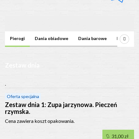
Oferta
Pierogi
Dania obiadowe
Dania barowe
Napoje
Zestaw dnia
.
Oferta specjalna
Zestaw dnia 1: Zupa jarzynowa. Pieczeń
rzymska.
Cena zawiera koszt opakowania.
31,00 zł